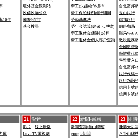
率
境外基金觀測站
勞工(失能給付標準)
台北富邦
投信投顧公會
勞工保險條例施行細則
玉山銀行
率10年
國際(債市)
勞動基準法
聯邦銀行
基金搜尋
勞年金試算(健保卡.戶號)
網路郵局
勞工退休金(新制)試算
郵局Web 
勞工退休金個人專戶查詢
繳稅服務網
全國繳費網
學雜費代繳
學雜費入口
台北富邦e
銀行代碼
銀行7碼分
信用卡號(前
信用卡號(前
21
影音
22
新聞-書籍
23
即時
影片
線上廣播
新聞查詢(自由時報)
鹿港天后
力屋
Love TV電視劇
google新聞
八卦山
牌