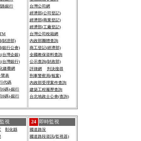
網路銀行
台灣公司
網
經濟部(公司登記)
經濟部(商業登記)
經濟部(工廠登記)
ATM
台灣公司稅籍網
(財證部)
內政部團體查詢
(銀行公會)
商工登記(經濟部)
(台灣企銀)
全國教保資料查詢
(台灣銀行)
公示查詢(財政部)
化繳費網
評律網
判決搜尋
一覽表
刑事警察局(報案)
行代碼
內政部受理案件查詢
6碼)-銀行
建築工程履歷查詢
8碼)-銀行
台北地政士公會(查詢)
監視
24
即時監視
宮
彰化縣
國道路況
樓
國道路段資訊(監視器)