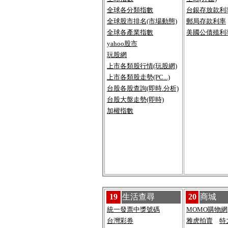
全球各分類指數
台銀存放款利
全球股市排名(市場動態)
郵局存款利率
全球各產業指數
美國公債殖利
yahoo股市
玩股網
上市各類股行情(玩股網)
上市各類股走勢(PC...)
台股各股查詢(即時.分析)
台股大盤走勢(即時)
加權指數
19
生活查尋
20
商城
統一發票中獎號碼
MOMO購物網
台灣彩券
雅虎拍賣
特