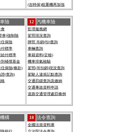
(吉時保)租重機再加強
車險
12
汽機車險
公會
監理服務網
管會)強制險
駕照現況查詢
責任保險
牌照 吊銷(扣)查詢
給付標準
車輛查詢
廢給付標準
車籍資料(定檢)
特別補償基金
機車排氣檢驗
任保險(條款)
駕照(吊扣銷)現況查詢
證(查詢)
駕駛人違規記點查詢
價格
交通罰鍰查詢及繳納
交通事故資料申請
道路交通管理處罰條例
機構
18
法令查詢
全國法規資料庫
網路銀行
立法院法令查詢