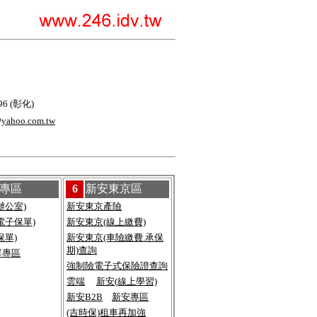
6 (彰化)
yahoo.com.tw
專區
6
新安東京區
辦公室)
新安東京產險
電子保單)
新安東京(線上繳費)
保單)
新安東京(車險繳費.承保
期)查詢
單專區
強制險電子式保險證查詢
雲端
新安(線上學習)
新安B2B
新安專區
(吉時保)租車再加強