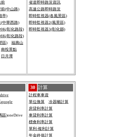
站前
省道即時路況資訊
前(中山路)
高速公路即時路況
嶺亭)
即時監視器(各
風景區)
(中華西路)
即時監視器2(風景區)
99K(彰化路段)
即時監視器3(彰化縣)
98K(彰化路段)
營區)
福壽山
南投景點
日月潭
30
計算
rive
計程車車資
oogle
單位換算
冷器噸計算
房貸利率計算
碼區)
oneDrive
車貸利率計算
標會利率計算
單利-複利計算
年金終值計算