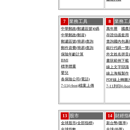
7
業務工具
8
業務工
中華郵政(郵遞區號)6碼
萬年曆
國農
中華郵政(郵資)
存證信函套用
郵遞區號(簡易)查詢
查詢國內包裹
郵件資費(簡易)查詢
銀行代碼一覽
保險年齡計算
外文姓名拼音
BMI
書狀範例下載
標準體重
線上文字辯識
嬰兒
線上海報製作
各保險公司(電話)
PDF線上轉圖片
7-11(i-bon)檔案上傳
7-11列印(i-b
13
股市
14
財經指
全球股市(全部指標)
新台幣(匯率)
全球指數
全球(外匯)