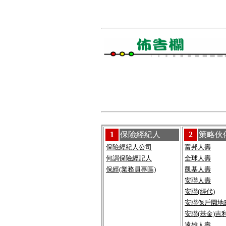
1
保險經紀人
2
策略伙
保險經紀人公司
富邦人壽
何謂保險經記人
全球人壽
保經(業務員專區)
凱基人壽
安聯人壽
安聯(經代)
安聯保戶園地F
安聯(基金)吉
遠雄人壽