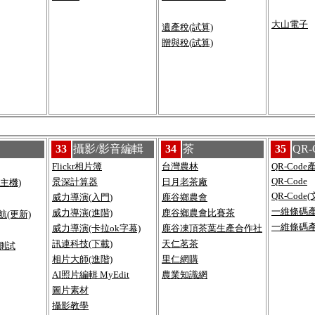
大山電子
遺產稅(試算)
贈與稅(試算)
33
攝影/影音編輯
34
茶
35
QR-
Flickr相片簿
台灣農林
QR-Cod
QR-Code
景深計算器
日月老茶廠
主機)
QR-Code
威力導演(入門
)
鹿谷鄉農會
一維條碼產生
威力導演(進階)
鹿谷鄉農會比賽茶
航(更新)
一維條碼產生
威力導演(卡拉ok字幕)
鹿谷凍頂茶葉生產合作社
訊連科技(下載)
天仁茗茶
測試
de
相片大師(進階)
里仁網購
AI照片編輯 MyEdit
農業知識網
圖片素材
攝影教學