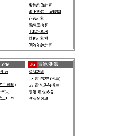
複利終值計算
線上碼錶.世界時間
存錢計算
經緯度換算
工程計算機
財務計算機
保險年齡計算
Code
36
電池/測溫
e產生器
檢測說明
GS 電池規格(汽車)
(文字.網址)
GS 電池規格(機車)
(1)
湯淺 電池規格
(C-39)
測溫發射率