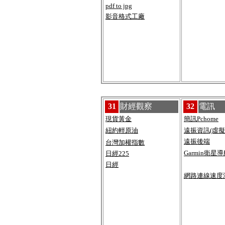
pdf to jpg
影音格式工廠
31
財經觀察
32
電訊
現貨黃金
簡訊Pchome
紐約輕原油
遠振資訊(虛擬
遠振後端
台灣加權指數
Garmin衛星導
日經225
日經
網路連線速度