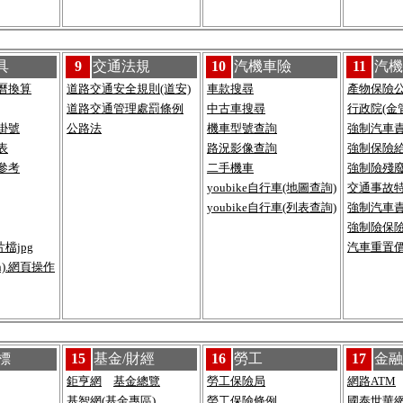
具
9
交通法規
10
汽機車險
11
汽機
曆換算
道路交通安全規則(道安)
車款搜尋
產物保險
道路交通管理處罰條例
中古車搜尋
行政院(金
掛號
公路法
機車型號查詢
強制汽車
表
路況影像查詢
強制保險
參考
二手機車
強制險殘
youbike自行車(地圖查詢)
交通事故
youbike自行車(列表查詢)
強制汽車責
強制險保險
檔jpg
汽車重置
on).網頁操作
標
15
基金/財經
16
勞工
17
金融
鉅亨網
基金總覽
勞工保險局
網路ATM
基智網(基金專區)
勞工保險條例
國泰世華