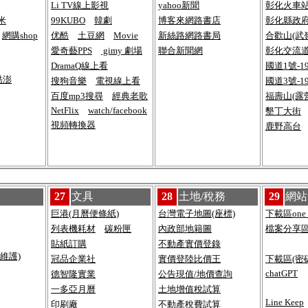
Li TV線上影視
yahoo新聞
彰化火車
米
99KUBO
韓劇
博客來網路書店
彰化縣政府
網購shop
优酷
土豆網
Movie
新絲路網路書局
合歡山(武
愛奇藝PPS
gimy 劇場
聯合新聞網
彰化交流道
DramaQ線上看
國道1號-1
酷澎
搜狗音樂
電視線上看
國道3號-1
百度mp3搜尋
經典老歌
福壽山(露
NetFlix
watch/facebook
墾丁大街
視頻轉換器
鹿野高台
27
文具
28
土地/稅務
29
網站
巨港(月曆便條紙)
台灣電子地圖(座標)
下載區one d
列表機耗材
碳粉匣
內政部地籍圖
檔案分享區g
貼紙訂購
不動產實價登錄
維護)
冠品企業社
實價登陸比價王
下載區(密
chatGPT
德智隆實業
公告現值/地價查詢
一多亞月曆
土地增值稅試算
Line Keep
印刷廠
不動產稅費試算