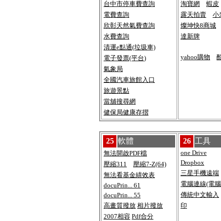
台中市停車費查詢
淘寶網
蝦皮
電費查詢
露天拍賣
小
欣彰天然氣費查詢
燦坤快8商城
水費查詢
達新牌
清運e點通(垃圾車)
yahoo購物
電子發票(平台
)
氣象局
全國汽車旅館入口
旅遊景點
當舖搜尋網
健保局健康存摺
25
軟體
26
工具
one Drive
無法開啟PDF檔
Dropbox
壓縮311
壓縮7-Z(64)
三星手機遠端
無法看基金績效表
電腦連線(電腦
docuPrin... 61
傳統中文輸入
docuPrin... 55
高畫質撥放
相片撥放
印
2007相容
Pdf合分