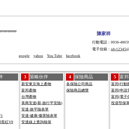
陳家祥
行動電話：0936-48659
電子信箱：
idv12345@
google
yahoo
You Tube
faceboo
k
伴
3
策略伙伴
4
保險商品
5
富邦
新安東京海上產物
各保險公司商品
富邦(行動
富邦產物
保險商品總覽
富邦(申請
台灣產物
富邦(電子
美商安達(新-旅行平安險)
投資型保
安達
-旅平險表單
1
安達-健康/傷害險表單
利長紅V9
安達線上查詢核保